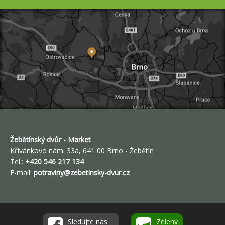
Žebětínský dvůr -
Market
Křivánkovo nám. 33a, 641 00 Brno - Žebětín
Tel.:
+420 546 217 134
E-mail:
potraviny@zebetinsky-dvur.cz
Sledujte nás
Zelený