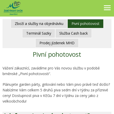
Žebětínský dvůr market - potraviny v klidné části města Brna
Zboží a služby na objednávku
Pivní pohotovost
Terminál Sazky
Služba Cash back
Prodej jízdenek MHD
Pivní pohotovost
Vážení zákaznící, zavádíme pro Vás novou službu v podobě
brněnské „Pivní pohotovosti“.
Plánujete garden párty, grilování nebo Vám pivo právě teď došlo?
Nabízíme Vám celkem 5 druhů piva sedm dní v týdnu za příznivé
ceny! Dostupnost piva v KEGu 7 dní v týdnu za ceny jako z
velkoobchodu!